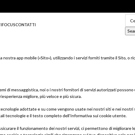
I
FOCUS
CONTATTI
Sea
a nostra app mobile («Sito»), utilizzando i servizi forniti tramite il Sito, o
temi di messaggistica, noi o i nostri fornitori di servizi autorizzati posso
un’esperienza migliore, più veloce e più sicura.
tecnologie adottate e su come vengono usate nei nostri siti e nei nostri s
 tali tecnologie e il testo completo dell’Informativa sui cookie utente.
ssicurare il funzionamento dei nostri servizi, ci permettono di migliorare l
iamo cookie e tecnologie simili che rimangono sul tuo dispositivo solo per i