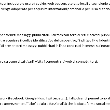
) per includere o usare i cookie, web beacon, storage locali o tecnologie s
 venga adoperato per acquisire informazioni personali o per l’uso di tecnol
per fornirti messaggi pubblicitari. Tali fornitori terzi di reti e scambi pu
e acquisire il codice identificativo del dispositivo, l’indirizzo IP o l’ident
presentarti messaggi pubblicitari in linea con i tuoi interessi sui nostri 
à e su come disattivarli, visita i seguenti siti web di soggetti terzi:
work (Facebook, Google Plus, Twitter, etc…). Tali pulsanti, permettono all
ere apprezzamenti “Like” ed altre funzionalità che le piattaforme social m