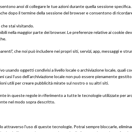
entono anoi di collegare le tue azioni durante quella sessione specifica.
e dopo il termine della sessione del browser e consentono di ricordare le
 che stai visitando.
nibili nella maggior parte dei browser. Le preferenze relative ai cookie
che.
renti”, che noi può includere nei propri siti, servizi, app, messaggi e st
vo usando oggetti condivisi a livello locale o archiviazione locale, quali 
uni casi l’uso dell’archiviazione locale non può essere pienamente gestito
 utili per creare pubblicità mirate sul nostro o su altri siti.
nte in queste regole in riferimento a tutte le tecnologie utilizzate per ar
tente nel modo sopra descritto.
o attraverso l’uso di queste tecnologie. Potrai sempre bloccarle, eliminarle 