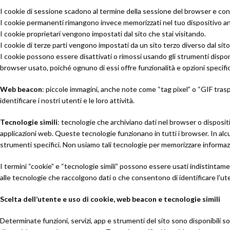
I cookie di sessione scadono al termine della sessione del browser e cons
I cookie permanenti rimangono invece memorizzati nel tuo dispositivo anch
I cookie proprietari vengono impostati dal sito che stai visitando.
I cookie di terze parti vengono impostati da un sito terzo diverso dal sito
I cookie possono essere disattivati o rimossi usando gli strumenti dispo
browser usato, poiché ognuno di essi offre funzionalità e opzioni specifi
Web beacon
: piccole immagini, anche note come “tag pixel” o “GIF traspa
identificare i nostri utenti e le loro attività.
Tecnologie simili
: tecnologie che archiviano dati nel browser o dispositi
applicazioni web. Queste tecnologie funzionano in tutti i browser. In alc
strumenti specifici. Non usiamo tali tecnologie per memorizzare informazioni
I termini “cookie” e “tecnologie simili” possono essere usati indistintame
alle tecnologie che raccolgono dati o che consentono di identificare l’u
Scelta dell’utente e uso di cookie, web beacon e tecnologie simili
Determinate funzioni, servizi, app e strumenti del sito sono disponibili sol