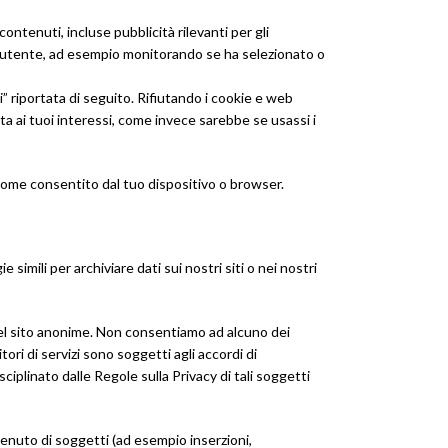
ntenuti, incluse pubblicità rilevanti per gli
i all’utente, ad esempio monitorando se ha selezionato o
zi” riportata di seguito. Rifiutando i cookie e web
ata ai tuoi interessi, come invece sarebbe se usassi i
oli come consentito dal tuo dispositivo o browser.
mili per archiviare dati sui nostri siti o nei nostri
si del sito anonime. Non consentiamo ad alcuno dei
itori di servizi sono soggetti agli accordi di
isciplinato dalle Regole sulla Privacy di tali soggetti
ontenuto di soggetti (ad esempio inserzioni,