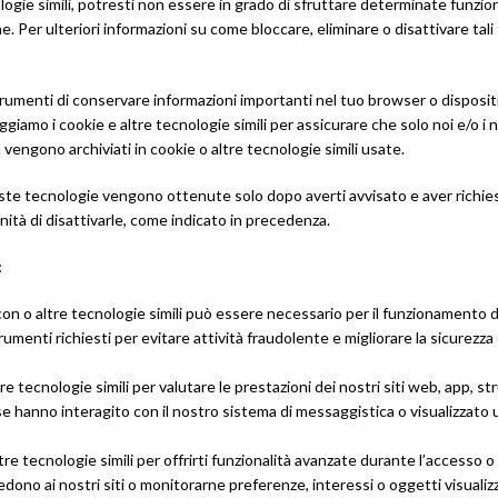
logie simili, potresti non essere in grado di sfruttare determinate funzioni
. Per ulteriori informazioni su come bloccare, eliminare o disattivare tali
strumenti di conservare informazioni importanti nel tuo browser o disposi
ggiamo i cookie e altre tecnologie simili per assicurare che solo noi e/o i n
vengono archiviati in cookie o altre tecnologie simili usate.
queste tecnologie vengono ottenute solo dopo averti avvisato e aver richi
nità di disattivarle, come indicato in precedenza.
:
con o altre tecnologie simili può essere necessario per il funzionamento di
menti richiesti per evitare attività fraudolente e migliorare la sicurezza o 
tecnologie simili per valutare le prestazioni dei nostri siti web, app, stru
ire se hanno interagito con il nostro sistema di messaggistica o visualizzat
 tecnologie simili per offrirti funzionalità avanzate durante l’accesso o l’
dono ai nostri siti o monitorarne preferenze, interessi o oggetti visualizz