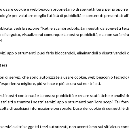
o usare cookie e web beacon proprietari o di soggetti terzi per proporre co
 tecnologie per valutare meglio l’utilità di pubblicità e contenuti presentat
bblicità, vedi la sezione “Reti e scambi pubblicitari gestiti da soggetti ter
ato di seguito, visualizzerai comunque la nostra pubblicità, ma non sarà mir
i.
, servizi, app o strumenti, puoi farlo bloccandoli, eliminandoli o disattivand
terzi
i servizi, che sono autorizzate a usare cookie, web beacon o tecnologie si
n’esperienza migliore, più veloce e più sicura sui nostri siti.
rirti i nostri contenuti e la nostra pubblicità e creare statistiche e anali
tri siti o tramite i nostri servizi, app o strumenti per i loro scopi. Tali forn
raccolta di qualsiasi informazione personale. L’uso dei cookie di soggetti è d
i servizi o altri soggetti terzi autorizzati, non accettiamo sui siti alcun c