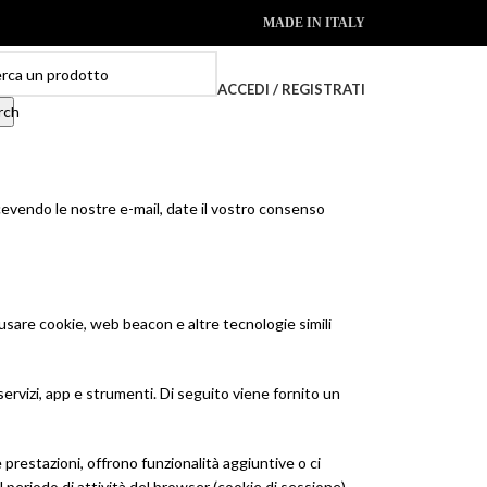
MADE IN ITALY
ACCEDI / REGISTRATI
rch
 ricevendo le nostre e-mail, date il vostro consenso
no usare cookie, web beacon e altre tecnologie simili
ervizi, app e strumenti. Di seguito viene fornito un
e prestazioni, offrono funzionalità aggiuntive o ci
l periodo di attività del browser (cookie di sessione)