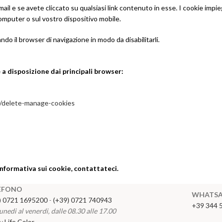
 e se avete cliccato su qualsiasi link contenuto in esse. I cookie impie
omputer o sul vostro dispositivo mobile.
do il browser di navigazione in modo da disabilitarli.
 a disposizione dai principali browser:
er/delete-manage-cookies
nformativa sui cookie, contattateci.
EFONO
WHATSA
) 0721 1695200
-
(+39) 0721 740943
+39 344 
unedi al venerdi, dalle 08.30 alle 17.00
by
Life Color