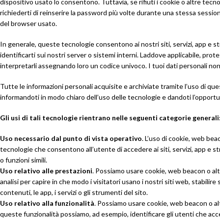
dispositivo usato lo consentono. Tuttavia, se rifiuti i cookie o altre tecno
richiederti di reinserire la password più volte durante una stessa sessione
del browser usato.
In generale, queste tecnologie consentono ai nostri siti, servizi, app e 
identificarti sui nostri server o sistemi interni. Laddove applicabile, prote
interpretarli assegnando loro un codice univoco. I tuoi dati personali non 
Tutte le informazioni personali acquisite e archiviate tramite l’uso di 
informandoti in modo chiaro dell’uso delle tecnologie e dandoti l’opportu
Gli usi di tali tecnologie rientrano nelle seguenti categorie generali
Uso necessario dal punto di vista operativo
. L’uso di cookie, web bea
tecnologie che consentono all’utente di accedere ai siti, servizi, app e stru
o funzioni simili.
Uso relativo alle prestazioni
. Possiamo usare cookie, web beacon o altre 
analisi per capire in che modo i visitatori usano i nostri siti web, stabil
contenuti, le app, i servizi o gli strumenti del sito.
Uso relativo alla funzionalità
. Possiamo usare cookie, web beacon o altre
queste funzionalità possiamo, ad esempio, identificare gli utenti che acce