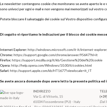
Le newsletter contengono cookie che monitorano se avete aperto le e-mail
sono univoci per ogni e-mail e non vengono mai memorizzati sul vostro c
Potete bloccare il salvataggio dei cookie sul Vostro dispositivo configuran
Di seguito vi riportiamo le indicazioni per il blocco dei cookie messe
Internet Explorer:
http://windows.microsoft.com/it-it/internet-explor
Chrome:
https://support.google.com/chrome/answer/95647?hl=it
Firefox:
https://support.mozilla.org/it/kb/Gestione%20dei%20cookie
Opera:
http://help.opera.com/Windows/10.00/it/cookies.html
Safari:
http://support.apple.com/kb/HT1677?viewlocale=it_IT
Se avete ancora domande dopo avere letto la presente politica ed i
INDIRIZZO
TEL
Via G. di Vittorio, 15
(+39
61034 Fossombrone (PU) - Italy
Dal l
© 2023
Live Spa S.r.l.
- P.iva: 02465110415. All right reserved | Project 