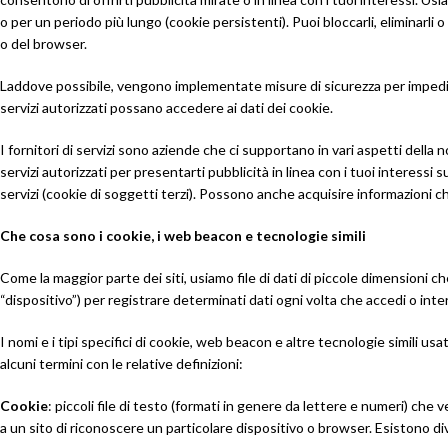
o per un periodo più lungo (cookie persistenti). Puoi bloccarli, eliminarli o
o del browser.
Laddove possibile, vengono implementate misure di sicurezza per impedire 
servizi autorizzati possano accedere ai dati dei cookie.
I fornitori di servizi sono aziende che ci supportano in vari aspetti della n
servizi autorizzati per presentarti pubblicità in linea con i tuoi interessi s
servizi (cookie di soggetti terzi). Possono anche acquisire informazioni che 
Che cosa sono i cookie, i web beacon e tecnologie simili
Come la maggior parte dei siti, usiamo file di dati di piccole dimensioni 
“dispositivo”) per registrare determinati dati ogni volta che accedi o intera
I nomi e i tipi specifici di cookie, web beacon e altre tecnologie simili u
alcuni termini con le relative definizioni:
Cookie
: piccoli file di testo (formati in genere da lettere e numeri) ch
a un sito di riconoscere un particolare dispositivo o browser. Esistono dive