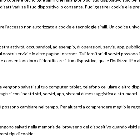
 disattivarli se il tuo dispositivo lo consente. Puoi gestire i cookie e le p
l’accesso non autorizzato a cookie e tecnologie simili. Un codice univoco 
ostra attività, occupandosi, ad esempio, di operazioni, servizi, app, pubblic
ui nostri servizi e in altre pagine Internet. Tali fornitori di servizi possono
consentono loro di identificare il tuo dispositivo, quale l’indirizzo IP o alt
che vengono salvati sul tuo computer, tablet, telefono cellulare o altro d
gisci con i nostri siti, servizi, app, sistemi di messaggistica e strumenti.
sati possono cambiare nel tempo. Per aiutarti a comprendere meglio le regole
e vengono salvati nella memoria del browser o del dispositivo quando visiti
rsi tipi di cookie: