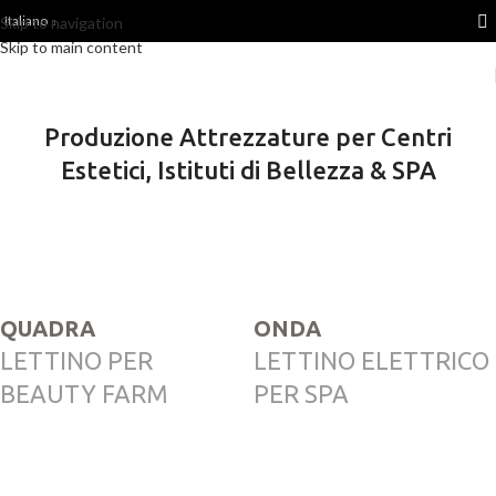
Italiano
Skip to navigation
Skip to main content
Produzione Attrezzature per Centri
Estetici, Istituti di Bellezza & SPA
QUADRA
ONDA
LETTINO PER
LETTINO ELETTRICO
BEAUTY FARM
PER SPA