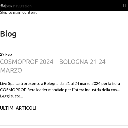
Italiano
Skip to navigation
Skip to main content
Blog
29
Feb
COSMOPROF 2024 – BOLOGNA 21-24
MARZO
Live Spa sarà presente a Bologna dal 21 al 24 marzo 2024 per la fiera
COSMOPROF, fiera leader mondiale per l'intera industria della cos...
Leggi tutto...
ULTIMI ARTICOLI