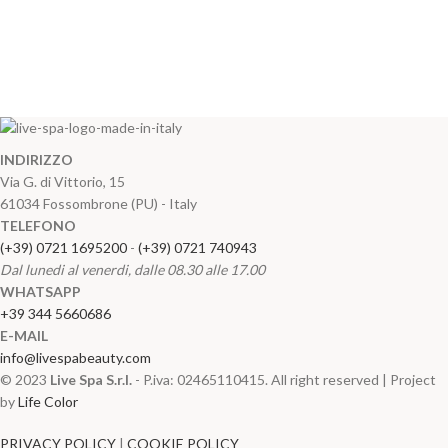
INDIRIZZO
Via G. di Vittorio, 15
61034 Fossombrone (PU) - Italy
TELEFONO
(+39) 0721 1695200
-
(+39) 0721 740943
Dal lunedi al venerdi, dalle 08.30 alle 17.00
WHATSAPP
+39 344 5660686
E-MAIL
info@livespabeauty.com
© 2023
Live Spa S.r.l.
- P.iva: 02465110415. All right reserved | Project
by
Life Color
PRIVACY POLICY
|
COOKIE POLICY