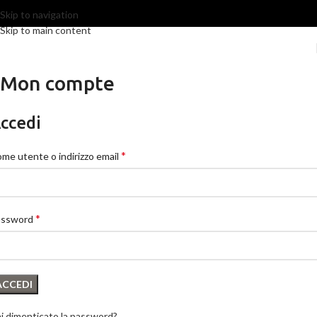
Italiano
Skip to navigation
Skip to main content
Mon compte
ccedi
*
me utente o indirizzo email
*
assword
ACCEDI
i dimenticato la password?