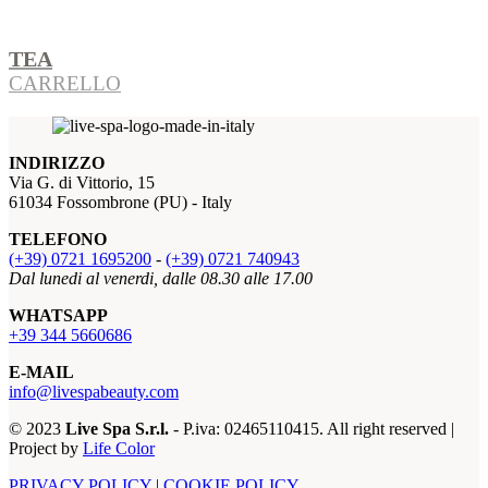
TEA
CARRELLO
INDIRIZZO
Via G. di Vittorio, 15
61034 Fossombrone (PU) - Italy
TELEFONO
(+39) 0721 1695200
-
(+39) 0721 740943
Dal lunedi al venerdi, dalle 08.30 alle 17.00
WHATSAPP
+39 344 5660686
E-MAIL
info@livespabeauty.com
© 2023
Live Spa S.r.l.
- P.iva: 02465110415. All right reserved |
Project by
Life Color
PRIVACY POLICY
|
COOKIE POLICY