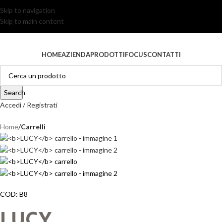
Italiano
Skip to navigation
MADE IN ITALY
Skip to main content
Italiano
HOME
AZIENDA
PRODOTTI
FOCUS
CONTATTI
Search
Accedi / Registrati
Home
Carrelli
COD:
B8
LUCY