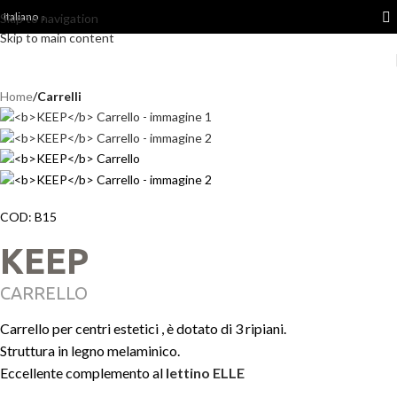
Italiano
Skip to navigation
Skip to main content
Home
Carrelli
COD:
B15
KEEP
CARRELLO
Carrello per centri estetici , è dotato di 3 ripiani.
Struttura in legno melaminico.
Eccellente complemento al
lettino ELLE